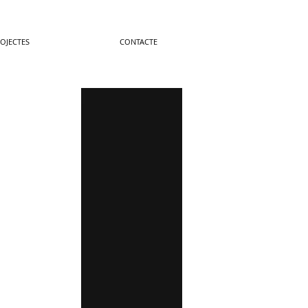
OJECTES
CONTACTE
VIAPLANA-PIÑON
RESIDENCIAL
REHABILITACIÓ
INEFC LLEIDA
ESCOLAR
MANEL-GEMMA
INDUSTRIAL
ADMINISTRATIU
EXPO SEU VELLA