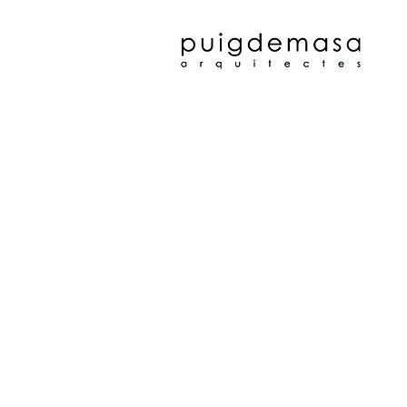
ALCALDE ARENY
FARRÉ
CAL 
LES MONGES
EMU
JOC 
MAGICAL MEDIA
CEIP ARTESA
HAB.
MAQCENTRE
MARTA FARRÉ
IE L