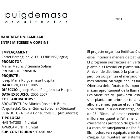
INICI
HABITATGE UNIFAMILIAR
ENTRE MITGERES A CORBINS
El projecte organitza l’edificació
EMPLAÇAMENT :
Carrer Berenguer IV, 13. CORBINS (Segrià)
espai interior a manera de pati-ja
PROMOTOR :
El programa s’estructura en verti
Manel Maurici / Gemma Solans
planta pis i l’estudi en planta 
PROMOCIÓ PRIVADA
A nivell de distribució la plant
PROJECTE :
jardí on s’organitza el menjador-
Josep Maria Puigdemasa Hospital
més privada, on s’agrupen les hab
DATA PROJECTE :
2005
Obertura dels forats més importa
DIRECCIÓ :
Josep Maria Puigdemasa Hospital
màxim aprofitament de la llum natu
DATA EXECUCIÓ:
2006-2007
Les obertures del pati-jardí es
COL·LABORADORS :
s’ha plantat un arbre de fulla 
ARQUITECTURA: Mònica Rosinach Buira
alhora permet passar el sol a l’h
(Arquitecta), Xavier Gómez Solsona (Dibuixant)
S’ha reduït la Tr del habitatge, 
ESTRUCTURA : Sala Consultors, SL (Arquitectes)
de 25 i 30cm, aïllament exteri
TIPOLOGIA :
millora en quant a l’aïllament i
HABITATGES 1 unitat
d’aïllament i protecció de grava 
APARCAMENT 1 unitat
La xarxa de sanejament de l’edific
SUP. CONSTRUÏDA :
314’96 m2
Els inodors van equipats amb dobl
d’aigua. Es muntarà un sistem