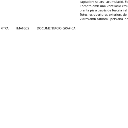
captadors solars i acumulació. E
Compta amb una ventilació creua
planta pis a través de l’escala i e
Totes les obertures exteriors de
vidres amb cambra i persiana in
FITXA
IMATGES
DOCUMENTACIO GRAFICA